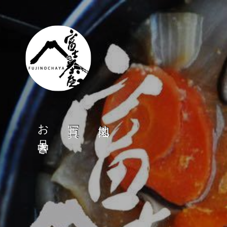
お品書き
写真
地図